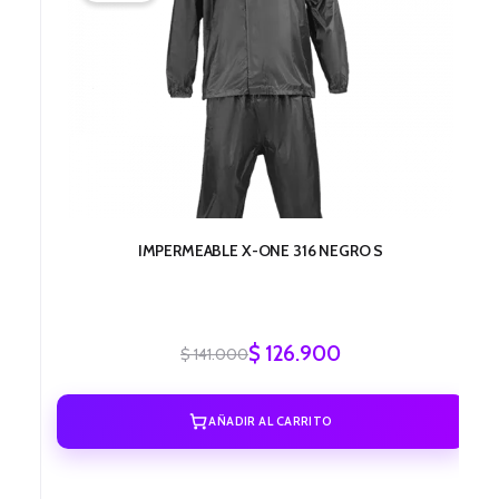
era:
es:
$ 141.000.
$ 126.900.
IMPERMEABLE X-ONE 316 NEGRO S
$
126.900
$
141.000
AÑADIR AL CARRITO