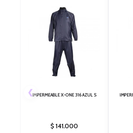
❮
IMPERMEABLE X-ONE 316 AZUL S
IMPER
$
141.000