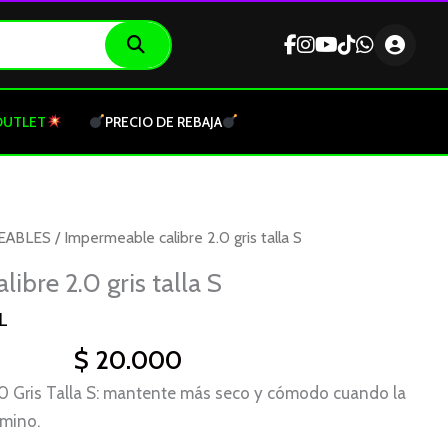
OUTLET
PRECIO DE REBAJA
EABLES
/ Impermeable calibre 2.0 gris talla S
ibre 2.0 gris talla S
L
$
20.000
.0 Gris Talla S: mantente más seco y cómodo cuando la
amino.