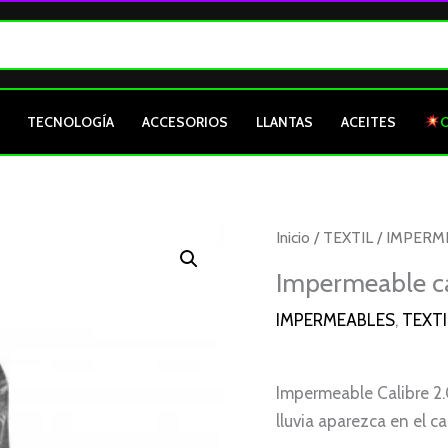
TECNOLOGÍA
ACCESORIOS
LLANTAS
ACEITES
Impermeable
Inicio
/
TEXTIL
/
IMPERM
calibre
Impermeable cal
2.0
IMPERMEABLES
,
TEXTI
gris
talla
S
Impermeable Calibre 2
cantidad
lluvia aparezca en el c