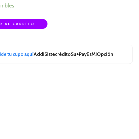
nibles
R AL CARRITO
Addi
Sistecrédito
Su+Pay
EsMiOpción
pide tu cupo aquí