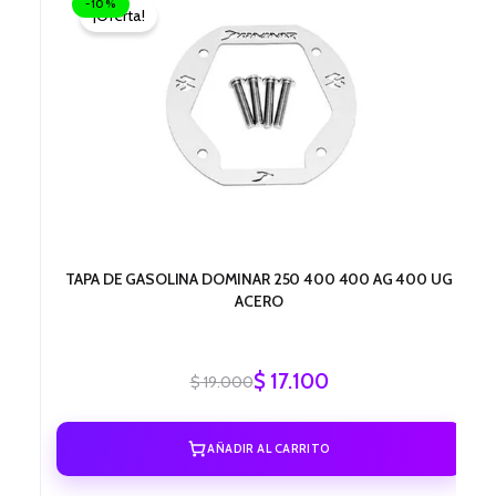
-10%
¡Oferta!
original
actual
era:
es:
$ 19.000.
$ 17.100.
TAPA DE GASOLINA DOMINAR 250 400 400 AG 400 UG
ACERO
$
17.100
$
19.000
AÑADIR AL CARRITO