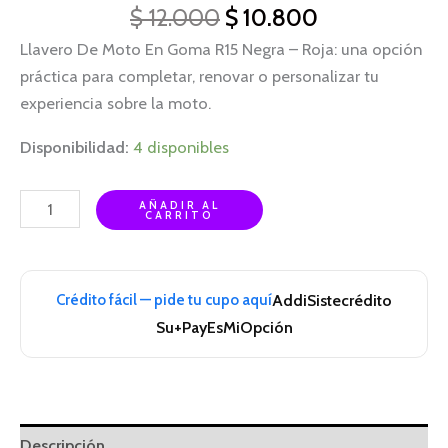
$
12.000
$
10.800
Llavero De Moto En Goma R15 Negra – Roja: una opción
práctica para completar, renovar o personalizar tu
experiencia sobre la moto.
Disponibilidad:
4 disponibles
AÑADIR AL
CARRITO
Crédito fácil — pide tu cupo aquí
Addi
Sistecrédito
Su+Pay
EsMiOpción
Descripción