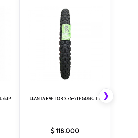
❯
L 63P
LLANTA RAPTOR 2.75-21 PG08C TT
$
118.000