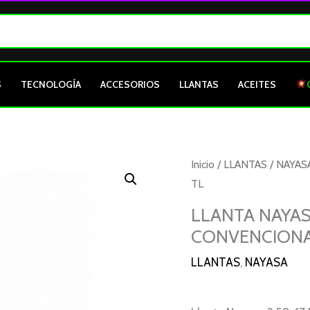
S
TECNOLOGÍA
ACCESORIOS
LLANTAS
ACEITES
LLANTA
Inicio
/
LLANTAS
/
NAYAS
NAYASA
TL
2.50-
LLANTA NAYASA
17
CONVENCIONA
BASILISK
43L
LLANTAS
,
NAYASA
19
CONVENCIONAL