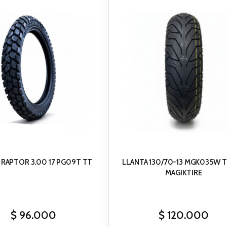
 RAPTOR 3.00 17 PG09T TT
LLANTA 130/70-13 MGK035W T
MAGIKTIRE
$
96.000
$
120.000