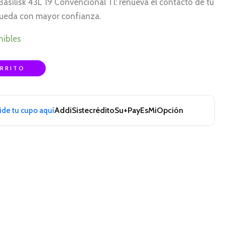
Basilisk 43L 19 Convencional Tl: renueva el contacto de tu
rueda con mayor confianza.
nibles
ARRITO
Addi
Sistecrédito
Su+Pay
EsMiOpción
pide tu cupo aquí