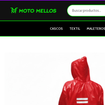
Ir
al
contenido
CASCOS
TEXTIL
MALETERO