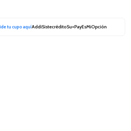
Addi
Sistecrédito
Su+Pay
EsMiOpción
pide tu cupo aquí