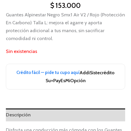
$
153.000
Guantes Alpinestar Negro Smx1 Air V2 / Rojo (Protección
En Carbono) Talla L: mejora el agarre y aporta
protección adicional a tus manos, sin sacrificar
comodidad ni control.
Sin existencias
Crédito fácil — pide tu cupo aquí
Addi
Sistecrédito
Su+Pay
EsMiOpción
Descripción
Disfruta una conducción más cómoda con los Guantes