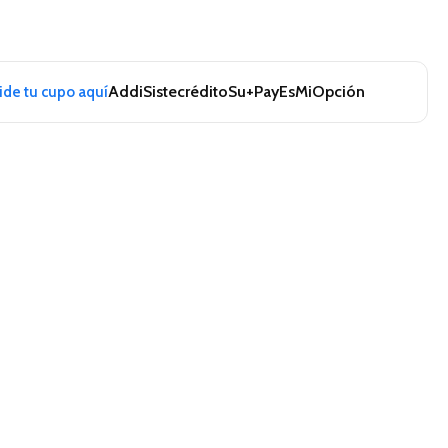
Addi
Sistecrédito
Su+Pay
EsMiOpción
pide tu cupo aquí