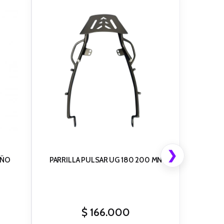
❯
OÑO
PARRILLA PULSAR UG 180 200 MN
$
166.000