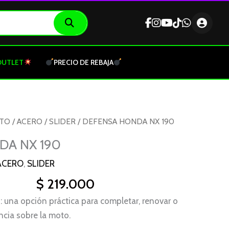
OUTLET
PRECIO DE REBAJA
OTO
/
ACERO
/
SLIDER
/ DEFENSA HONDA NX 190
DA NX 190
ACERO
,
SLIDER
$
219.000
una opción práctica para completar, renovar o
ncia sobre la moto.