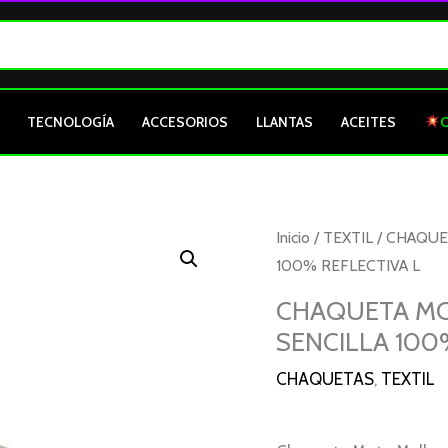
TECNOLOGÍA
ACCESORIOS
LLANTAS
ACEITES
CHAQUETA
Inicio
/
TEXTIL
/
CHAQUE
MOTO
100% REFLECTIVA L
MELLOS
CHAQUETA MO
CORTAVIENTOS
SENCILLA 100
SENCILLA
100%
CHAQUETAS
,
TEXTIL
REFLECTIVA
L