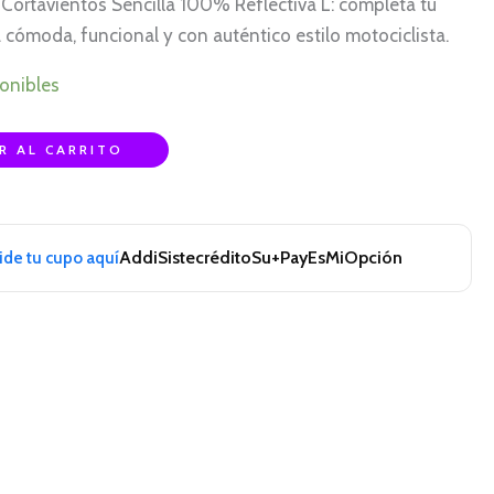
ortavientos Sencilla 100% Reflectiva L: completa tu
cómoda, funcional y con auténtico estilo motociclista.
onibles
R AL CARRITO
Addi
Sistecrédito
Su+Pay
EsMiOpción
pide tu cupo aquí