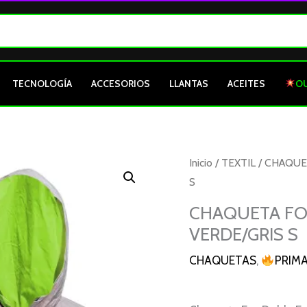
TECNOLOGÍA
ACCESORIOS
LLANTAS
ACEITES
O
CHAQUETA
Inicio
/
TEXTIL
/
CHAQUE
FOX
S
DOBLE
CHAQUETA FOX
FAZ
VERDE/GRIS S
REFLECTIVA
VERDE/GRIS
CHAQUETAS
,
PRIM
S
cantidad