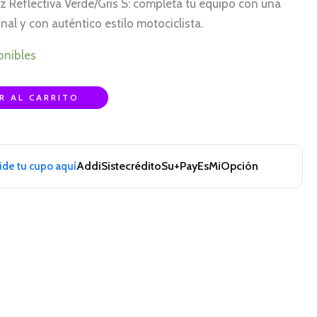
 Reflectiva Verde/Gris S: completa tu equipo con una
al y con auténtico estilo motociclista.
onibles
R AL CARRITO
Addi
Sistecrédito
Su+Pay
EsMiOpción
pide tu cupo aquí