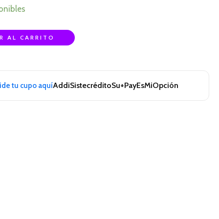
onibles
R AL CARRITO
Addi
Sistecrédito
Su+Pay
EsMiOpción
pide tu cupo aquí