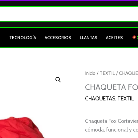
S
TECNOLOGÍA
ACCESORIOS
LLANTAS
ACEITES
CHAQUETA
Inicio
/
TEXTIL
/
CHAQUE
FOX
CHAQUETA FOX
CORTAVIENTOS
CHAQUETAS
,
TEXTIL
ROJO
GRIS
S
Chaqueta Fox Cortavien
cantidad
cómoda, funcional y con