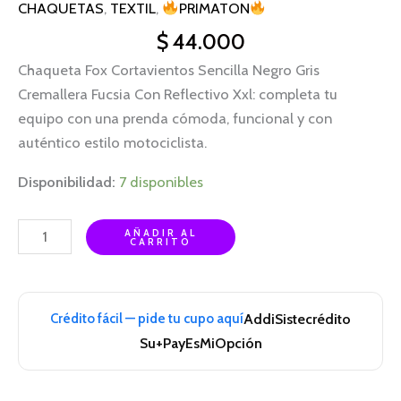
CHAQUETAS
,
TEXTIL
,
PRIMATON
$
44.000
Chaqueta Fox Cortavientos Sencilla Negro Gris
Cremallera Fucsia Con Reflectivo Xxl: completa tu
equipo con una prenda cómoda, funcional y con
auténtico estilo motociclista.
Disponibilidad:
7 disponibles
AÑADIR AL
CARRITO
Crédito fácil — pide tu cupo aquí
Addi
Sistecrédito
Su+Pay
EsMiOpción