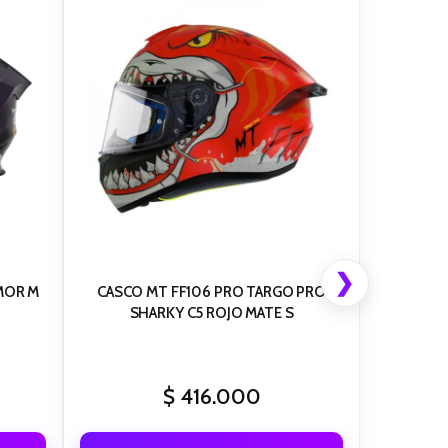
❯
MOR M
CASCO MT FF106 PRO TARGO PRO
SHARKY C5 ROJO MATE S
$
416.000