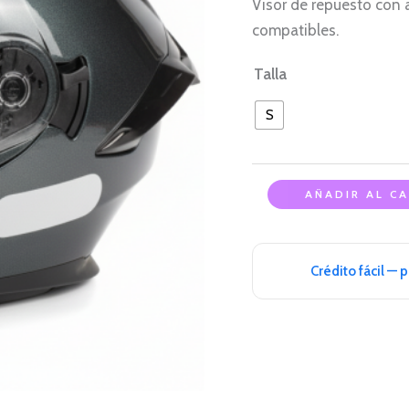
Visor de repuesto con
Visor
compatibles.
TR
cantidad
Talla
S
AÑADIR AL C
Crédito fácil — 