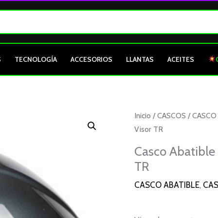
S
TECNOLOGÍA
ACCESORIOS
LLANTAS
ACEITES
Casco
Inicio
/
CASCOS
/
CASCO 
Abatible
Visor TR
MM
Casco Abatible 
972
TR
Gris
Oscuro
CASCO ABATIBLE
,
CA
Solid
Brillo