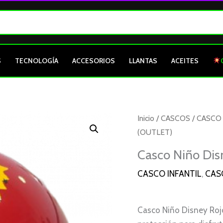
S
TECNOLOGÍA
ACCESORIOS
LLANTAS
ACEITES
Casco
Inicio
/
CASCOS
/
CASCO 
Niño
(OUTLET)
Disney
Casco Niño Di
Rojo
CASCO INFANTIL
,
CAS
Rayo
Mcqueen
M
Casco Niño Disney Roj
(OUTLET)