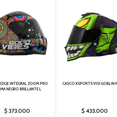
RAL ZOOM PRO
CASCO XSPORTS V151 GOBLIN 
MA NEGRO BRILLANTE L
$
373.000
$
433.000