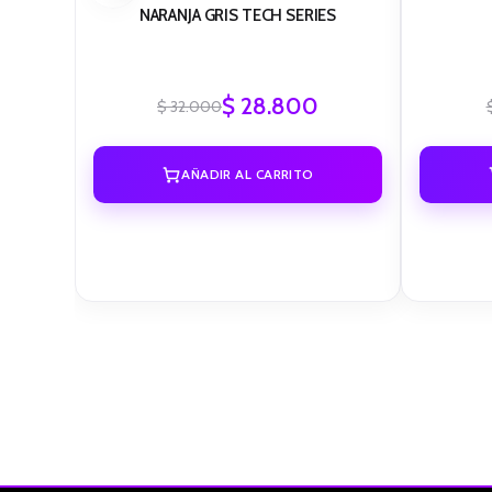
NARANJA GRIS TECH SERIES
$
28.800
$
32.000
AÑADIR AL CARRITO