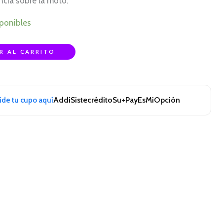
ncia sobre la moto.
sponibles
R AL CARRITO
Addi
Sistecrédito
Su+Pay
EsMiOpción
pide tu cupo aquí