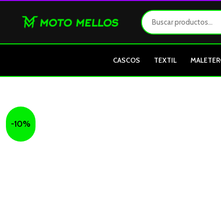
Ir
al
contenido
CASCOS
TEXTIL
MALETER
-10%