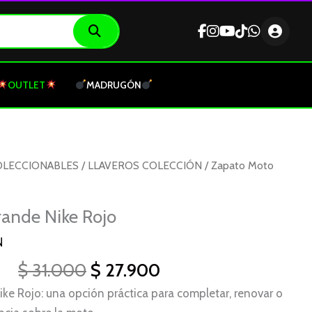
OUTLET
MADRUGÓN
El
El
OLECCIONABLES
/
LLAVEROS COLECCIÓN
/ Zapato Moto
precio
precio
original
actual
ande Nike Rojo
era:
es:
$ 31.000.
$ 27.900.
N
$
31.000
$
27.900
e Rojo: una opción práctica para completar, renovar o