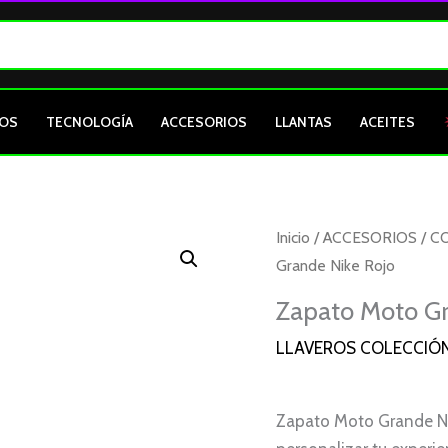
OS
TECNOLOGÍA
ACCESORIOS
LLANTAS
ACEITES
Zapato
Inicio
/
ACCESORIOS
/
C
Moto
Grande Nike Rojo
Grande
Zapato Moto Gr
Nike
LLAVEROS COLECCIÓ
Rojo
cantidad
Zapato Moto Grande Nik