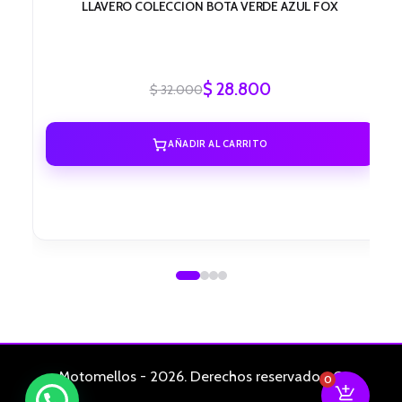
LLAVERO COLECCION BOTA VERDE AZUL FOX
$
28.800
$
32.000
AÑADIR AL CARRITO
Motomellos - 2026. Derechos reservados. ©
0