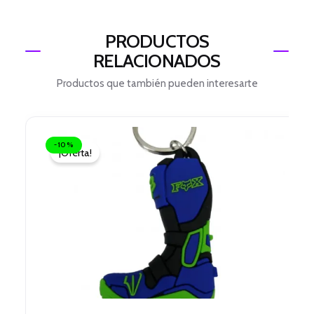
PRODUCTOS
RELACIONADOS
Productos que también pueden interesarte
El
El
precio
precio
-10%
¡Oferta!
original
actual
era:
es:
$ 32.000.
$ 28.800.