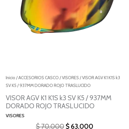
/
937MM
DORADO
ROJO
TRASLUCIDO
cantidad
Inicio
/
ACCESORIOS CASCO
/
VISORES
/ VISOR AGV K1 K1S k3
SV K5 / 937MM DORADO ROJO TRASLUCIDO
VISOR AGV K1 K1S k3 SV K5 / 937MM
DORADO ROJO TRASLUCIDO
VISORES
$
70.000
$
63.000