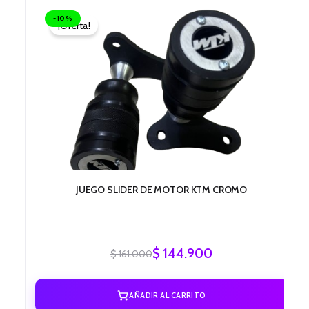
precio
precio
-10%
¡Oferta!
original
actual
era:
es:
$ 161.000.
$ 144.900.
JUEGO SLIDER DE MOTOR KTM CROMO
$
144.900
$
161.000
AÑADIR AL CARRITO