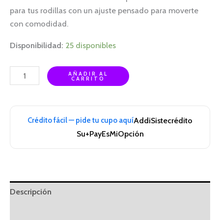
para tus rodillas con un ajuste pensado para moverte
con comodidad.
Disponibilidad:
25 disponibles
AÑADIR AL
CARRITO
Crédito fácil — pide tu cupo aquí
Addi
Sistecrédito
Su+Pay
EsMiOpción
Descripción
Información adicional