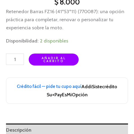
$
8.000
Retenedor Barras FZ16 (41*53*11) (770087): una opción
práctica para completar, renovar o personalizar tu
experiencia sobre la moto.
Disponibilidad:
2 disponibles
AÑADIR AL
CARRITO
Crédito fácil — pide tu cupo aquí
Addi
Sistecrédito
Su+Pay
EsMiOpción
Descripción