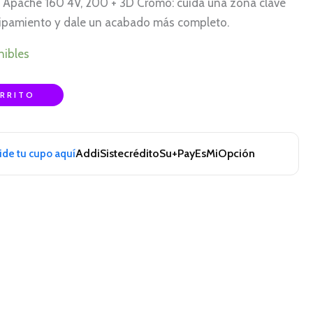
o Apache 160 4V, 200 + 3D Cromo: cuida una zona clave
uipamiento y dale un acabado más completo.
nibles
ARRITO
Addi
Sistecrédito
Su+Pay
EsMiOpción
pide tu cupo aquí