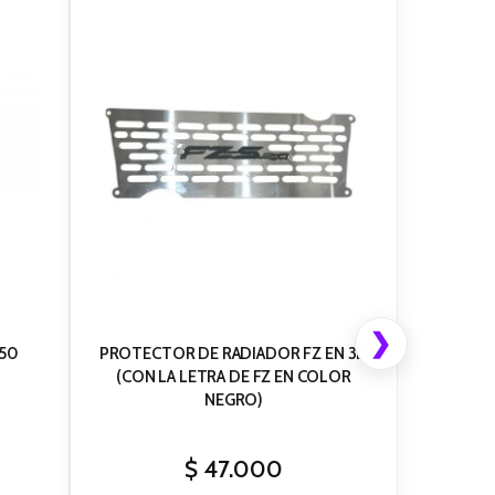
❯
250
PROTECTOR DE RADIADOR FZ EN 3D
(CON LA LETRA DE FZ EN COLOR
NEGRO)
$
47.000