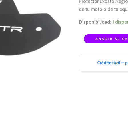
Protector Exosto Negr
3D
de tu moto o de tu eq
CROMO
cantidad
Disponibilidad:
1 dispo
AÑADIR AL C
Crédito fácil — 