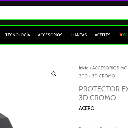
TECNOLOGÍA
ACCESORIOS
LLANTAS
ACEITES
O
PROTECTOR
Inicio
/
ACCESORIOS M
EXOSTO
200 + 3D CROMO
NEGRO
PROTECTOR EX
APACHE
3D CROMO
160
4V,
ACERO
200
+