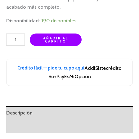
acabado más completo.
Disponibilidad:
190 disponibles
AÑADIR AL
CARRITO
Crédito fácil — pide tu cupo aquí
Addi
Sistecrédito
Su+Pay
EsMiOpción
Descripción
Información adicional