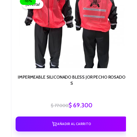
-10%
¡Oferta!
original
actual
era:
es:
$ 77.000.
$ 69.300.
IMPERMEABLE SILICONADO BLESS JOR PECHO ROSADO
S
$
69.300
$
77.000
AÑADIR AL CARRITO