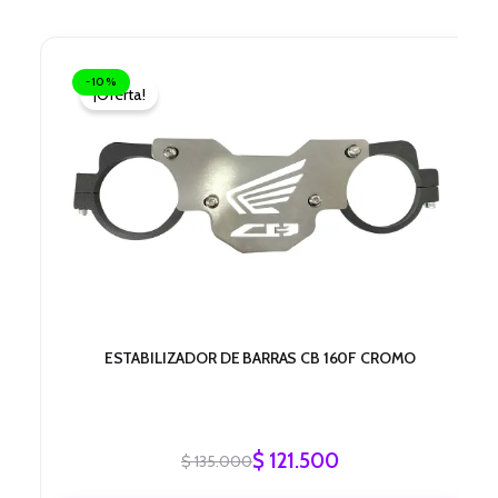
El
El
precio
precio
-10%
¡Oferta!
original
actual
era:
es:
$ 135.000.
$ 121.500.
ESTABILIZADOR DE BARRAS CB 160F CROMO
$
121.500
$
135.000