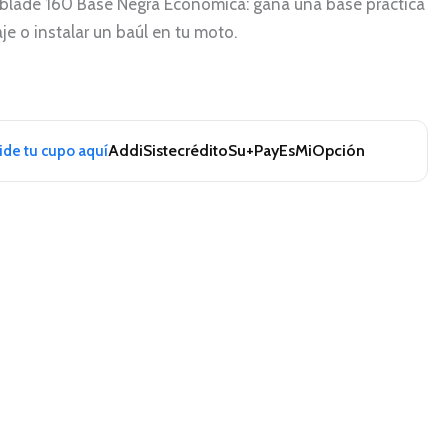
Xblade 160 Base Negra Economica: gana una base práctica
je o instalar un baúl en tu moto.
Addi
Sistecrédito
Su+Pay
EsMiOpción
pide tu cupo aquí