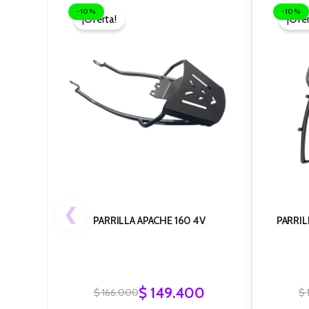
precio
precio
-10%
-10%
¡Oferta!
¡Ofer
original
actual
era:
es:
$ 166.000.
$ 149.400.
❮
PARRILLA APACHE 160 4V
PARRIL
$
149.400
$
166.000
$