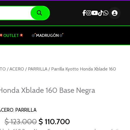
OUTLET
MADRUGÓN
El
El
OTO
/
ACERO
/
PARRILLA
/ Parrilla Kyotto Honda Xblade 160
precio
precio
original
actual
o Honda Xblade 160 Base Negra
era:
es:
$ 123.000.
$ 110.700.
ACERO
,
PARRILLA
$
123.000
$
110.700