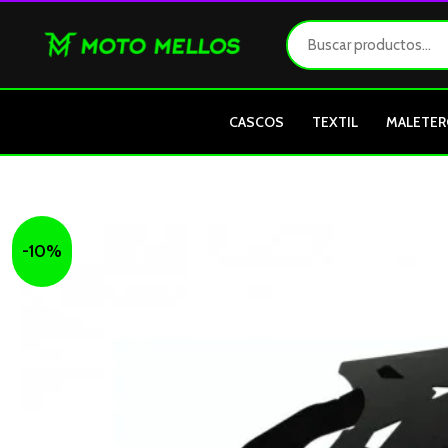
Ir
al
contenido
CASCOS
TEXTIL
MALETER
-10%