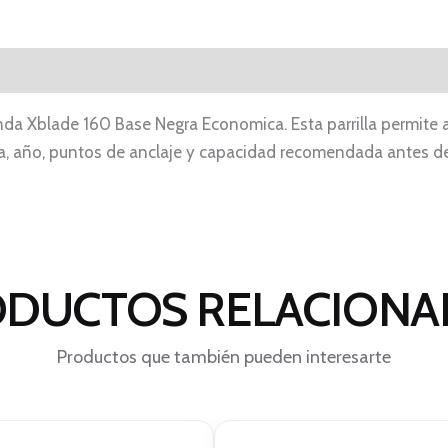
onda Xblade 160 Base Negra Economica. Esta parrilla permite a
a, año, puntos de anclaje y capacidad recomendada antes de 
DUCTOS RELACION
Productos que también pueden interesarte
El
El
El
El