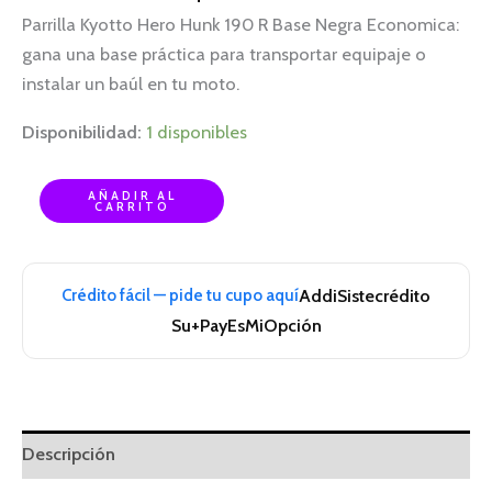
Parrilla Kyotto Hero Hunk 190 R Base Negra Economica:
gana una base práctica para transportar equipaje o
instalar un baúl en tu moto.
Disponibilidad:
1 disponibles
AÑADIR AL
CARRITO
Crédito fácil — pide tu cupo aquí
Addi
Sistecrédito
Su+Pay
EsMiOpción
Descripción