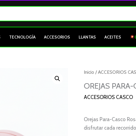
S
TECNOLOGÍA
ACCESORIOS
LLANTAS
ACEITES
OREJAS
Inicio
/
ACCESORIOS CA
PARA-
OREJAS PARA
CASCO
ACCESORIOS CASCO
ROSA
CLARO
AMARILLO
Orejas Para-Casco Rosa
cantidad
disfrutar cada recorri