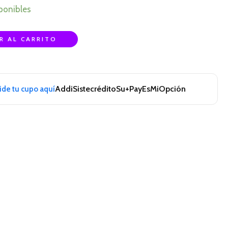
ponibles
R AL CARRITO
Addi
Sistecrédito
Su+Pay
EsMiOpción
pide tu cupo aquí