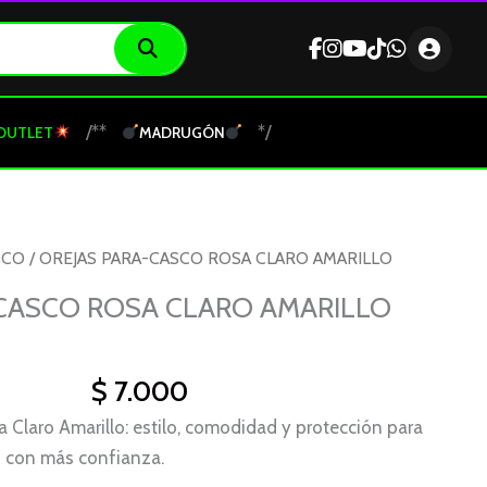
/**
*/
OUTLET
MADRUGÓN
SCO
/ OREJAS PARA-CASCO ROSA CLARO AMARILLO
-CASCO ROSA CLARO AMARILLO
$
7.000
 Claro Amarillo: estilo, comodidad y protección para
do con más confianza.