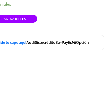
nibles
R AL CARRITO
Addi
Sistecrédito
Su+Pay
EsMiOpción
pide tu cupo aquí