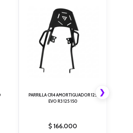
❯
0
PARRILLA CR4 AMORTIGUADOR 125
EVO R3 125 150
$
166.000