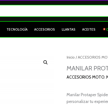
TECNOLOGÍA
ACCESORIOS
LLANTAS
ACEITES
MANILAR
Inicio
/
ACCESORIOS M
PROTAPER
MANILAR PROT
SPIDER
ACCESORIOS MOTO
,
GRIS
cantidad
Manilar Protaper Spider
personalizar tu experie