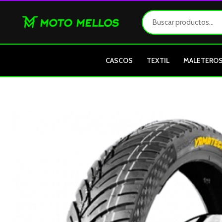
Ir
al
contenido
CASCOS
TEXTIL
MALETERO