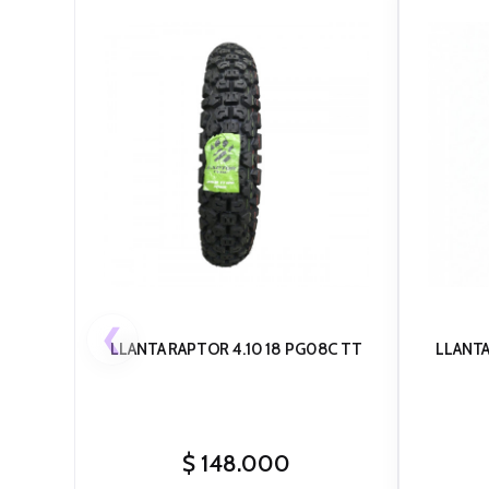
❮
LLANTA RAPTOR 4.10 18 PG08C TT
LLANTA
$
148.000