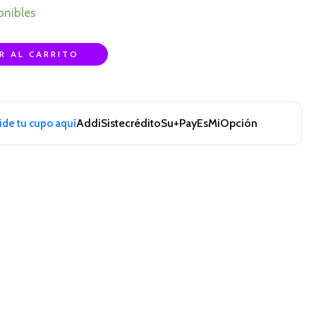
onibles
R AL CARRITO
Addi
Sistecrédito
Su+Pay
EsMiOpción
pide tu cupo aquí