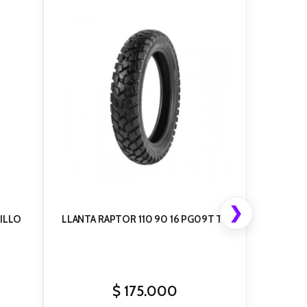
❯
RILLO
LLANTA RAPTOR 110 90 16 PG09T TL
$
175.000