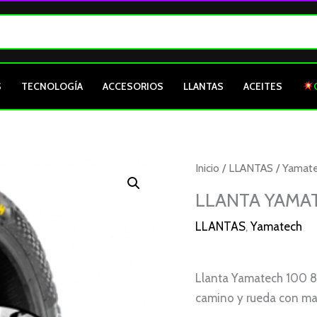
S
TECNOLOGÍA
ACCESORIOS
LLANTAS
ACEITES
LLANTA
Inicio
/
LLANTAS
/
Yamat
YAMATECH
LLANTA YAMAT
100
LLANTAS
,
Yamatech
80
18
UR191
Llanta Yamatech 100 80
TL
camino y rueda con ma
cantidad