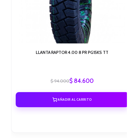
LLANTA RAPTOR 4.00 8 PR PG15KS TT
$
84.600
$
94.000
AÑADIR AL CARRITO