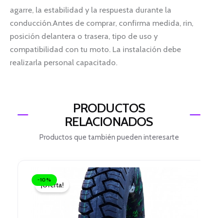
agarre, la estabilidad y la respuesta durante la
conducción.Antes de comprar, confirma medida, rin,
posición delantera o trasera, tipo de uso y
compatibilidad con tu moto. La instalación debe
realizarla personal capacitado.
PRODUCTOS
RELACIONADOS
Productos que también pueden interesarte
El
El
precio
precio
-10%
¡Oferta!
original
actual
era:
es:
$ 94.000.
$ 84.600.