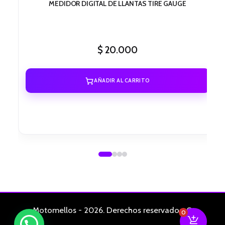
MEDIDOR DIGITAL DE LLANTAS TIRE GAUGE
$
20.000
AÑADIR AL CARRITO
Motomellos - 2026. Derechos reservados. ©
0