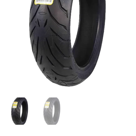
TL
69W
cantidad