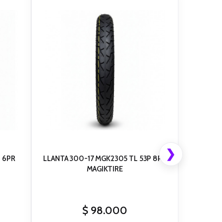
❯
L 6PR
LLANTA 300-17 MGK2305 TL 53P 8PR
MAGIKTIRE
$
98.000