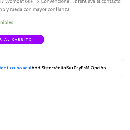
17 Wombat 66P 19 Convencional Tl: renueva el contacto
ino y rueda con mayor confianza.
nibles
R AL CARRITO
Addi
Sistecrédito
Su+Pay
EsMiOpción
pide tu cupo aquí