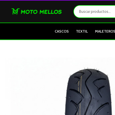
Ir
al
contenido
CASCOS
TEXTIL
MALETERO