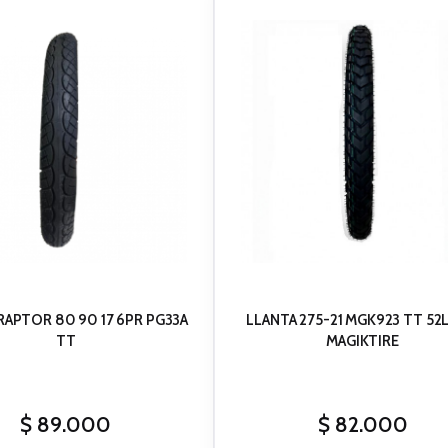
PTOR 80 90 17 6PR PG33A
LLANTA 275-21 MGK923 TT 52
TT
MAGIKTIRE
$
89.000
$
82.000