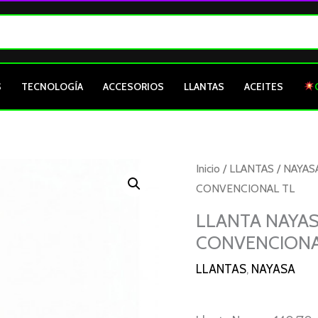
S
TECNOLOGÍA
ACCESORIOS
LLANTAS
ACEITES
LLANTA
Inicio
/
LLANTAS
/
NAYAS
NAYASA
CONVENCIONAL TL
140/70-
LLANTA NAYAS
17
CONVENCIONA
WOMBAT
66P
LLANTAS
,
NAYASA
19
CONVENCIONAL