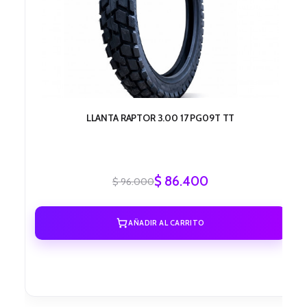
LLANTA RAPTOR 3.00 17 PG09T TT
$
86.400
$
96.000
AÑADIR AL CARRITO