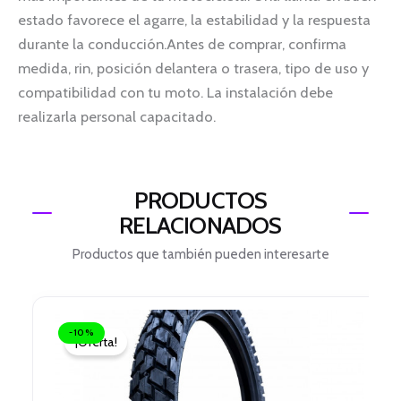
estado favorece el agarre, la estabilidad y la respuesta
durante la conducción.Antes de comprar, confirma
medida, rin, posición delantera o trasera, tipo de uso y
compatibilidad con tu moto. La instalación debe
realizarla personal capacitado.
PRODUCTOS
RELACIONADOS
Productos que también pueden interesarte
El
El
precio
precio
-10%
¡Oferta!
original
actual
era:
es:
$ 96.000.
$ 86.400.