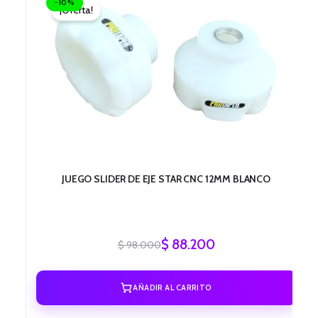
-10%
¡Oferta!
original
actual
era:
es:
$ 98.000.
$ 88.200.
JUEGO SLIDER DE EJE STAR CNC 12MM BLANCO
$
88.200
$
98.000
AÑADIR AL CARRITO