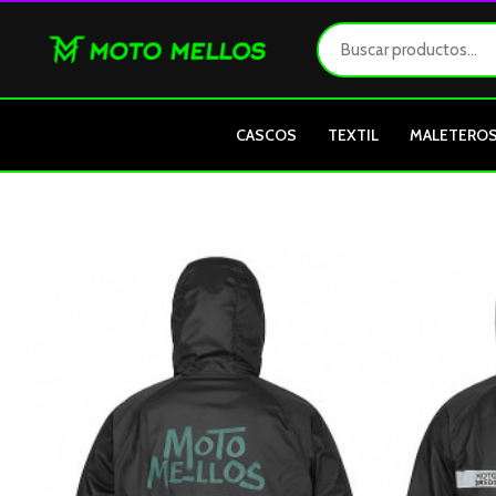
Ir
al
contenido
CASCOS
TEXTIL
MALETERO