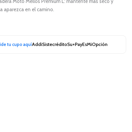
adera Moto Mellos Premium L: mantente más seco y
a aparezca en el camino.
Addi
Sistecrédito
Su+Pay
EsMiOpción
pide tu cupo aquí