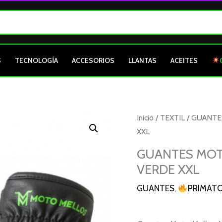
S
TECNOLOGÍA
ACCESORIOS
LLANTAS
ACEITES
GUANTES
Inicio
/
TEXTIL
/
GUANTE
MOTO
XXL
MELLOS
GUANTES MOT
MEDIO
VERDE XXL
DEDO
NEGRO
GUANTES
,
PRIMAT
VERDE
XXL