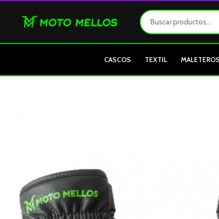
Ir
al
contenido
CASCOS
TEXTIL
MALETERO