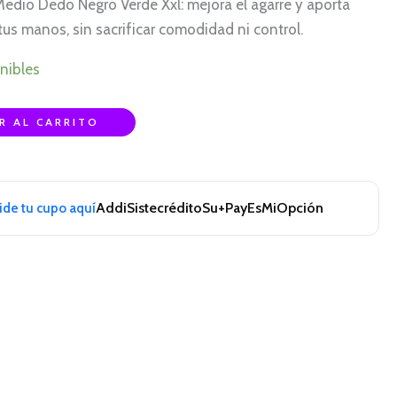
dio Dedo Negro Verde Xxl: mejora el agarre y aporta
tus manos, sin sacrificar comodidad ni control.
nibles
R AL CARRITO
Addi
Sistecrédito
Su+Pay
EsMiOpción
pide tu cupo aquí