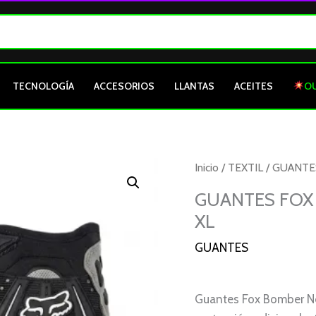
TECNOLOGÍA
ACCESORIOS
LLANTAS
ACEITES
O
GUANTES
Inicio
/
TEXTIL
/
GUANTE
FOX
GUANTES FOX
BOMBER
XL
NEGRO
BLANCO
GUANTES
CARBONO
XL
Guantes Fox Bomber Neg
cantidad