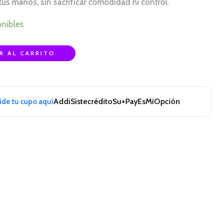
tus manos, sin sacrificar comodidad ni control.
onibles
R AL CARRITO
Addi
Sistecrédito
Su+Pay
EsMiOpción
pide tu cupo aquí