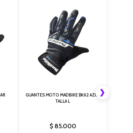
❯
TAR
GUANTES MOTO MADBIKE BK62 AZUL
TALLA L
$
85.000