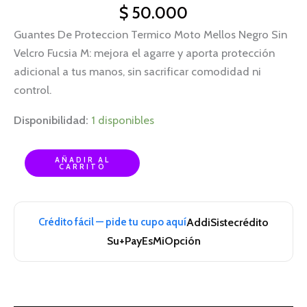
$
50.000
Guantes De Proteccion Termico Moto Mellos Negro Sin
Velcro Fucsia M: mejora el agarre y aporta protección
adicional a tus manos, sin sacrificar comodidad ni
control.
Disponibilidad:
1 disponibles
AÑADIR AL
CARRITO
Crédito fácil — pide tu cupo aquí
Addi
Sistecrédito
Su+Pay
EsMiOpción