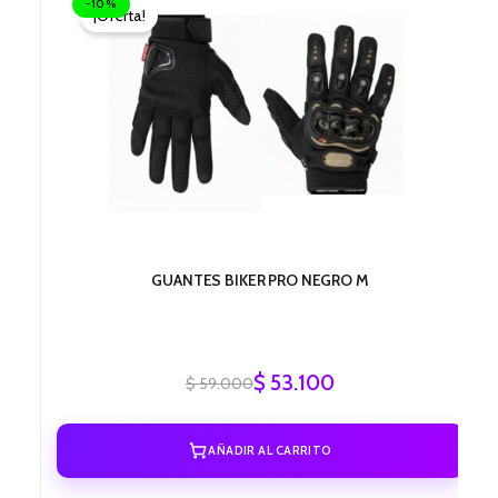
-10%
¡Oferta!
original
actual
era:
es:
$ 59.000.
$ 53.100.
GUANTES BIKER PRO NEGRO M
$
53.100
$
59.000
AÑADIR AL CARRITO