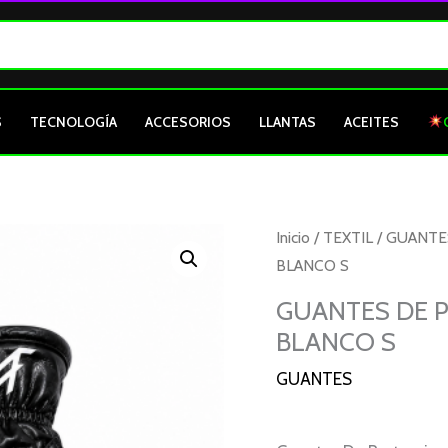
S
TECNOLOGÍA
ACCESORIOS
LLANTAS
ACEITES
GUANTES
Inicio
/
TEXTIL
/
GUANTE
DE
BLANCO S
PROTECCION
GUANTES DE 
MOTO
BLANCO S
MELLOS
NEGRO
GUANTES
BLANCO
S