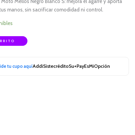
Moto Mellos Negro Blanco S: mejora el agarre y aporta
tus manos, sin sacrificar comodidad ni control.
nibles
ARRITO
Addi
Sistecrédito
Su+Pay
EsMiOpción
pide tu cupo aquí