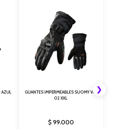
❯
 AZUL
GUANTES IMPERMEABLES SUOMY WP
02 XXL
$
99.000