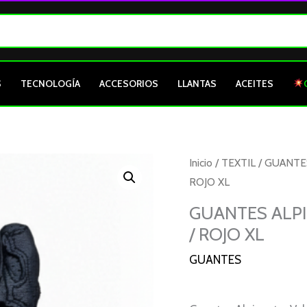
S
TECNOLOGÍA
ACCESORIOS
LLANTAS
ACEITES
GUANTES
Inicio
/
TEXTIL
/
GUANTE
ALPINESTAR
ROJO XL
VELAR
GUANTES ALPI
V2
/ ROJO XL
NEGRO
/
GUANTES
BLANCO
/