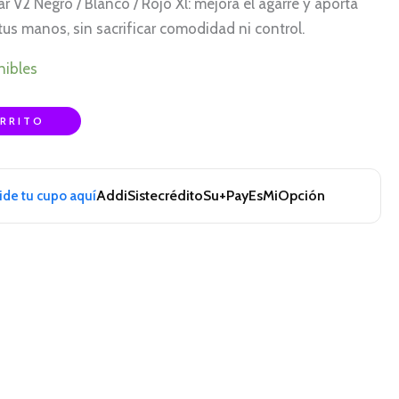
r V2 Negro / Blanco / Rojo Xl: mejora el agarre y aporta
tus manos, sin sacrificar comodidad ni control.
nibles
ARRITO
Addi
Sistecrédito
Su+Pay
EsMiOpción
pide tu cupo aquí