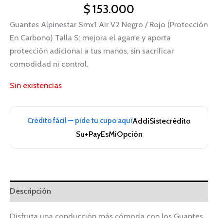
$
153.000
Guantes Alpinestar Smx1 Air V2 Negro / Rojo (Protección
En Carbono) Talla S: mejora el agarre y aporta
protección adicional a tus manos, sin sacrificar
comodidad ni control.
Sin existencias
Crédito fácil — pide tu cupo aquí
Addi
Sistecrédito
Su+Pay
EsMiOpción
Descripción
Disfruta una conducción más cómoda con los Guantes