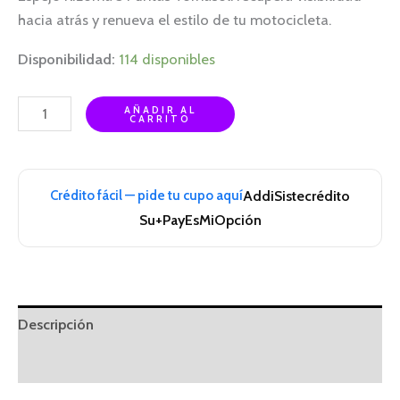
hacia atrás y renueva el estilo de tu motocicleta.
Disponibilidad:
114 disponibles
AÑADIR AL
CARRITO
Crédito fácil — pide tu cupo aquí
Addi
Sistecrédito
Su+Pay
EsMiOpción
Descripción
Información adicional