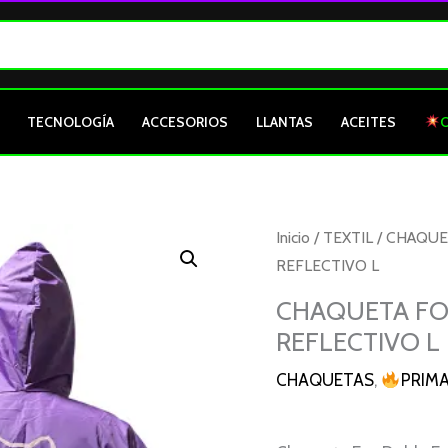
TECNOLOGÍA
ACCESORIOS
LLANTAS
ACEITES
CHAQUETA
Inicio
/
TEXTIL
/
CHAQUE
FOX
REFLECTIVO L
DOBLE
CHAQUETA FO
FAZ
REFLECTIVO L
MORADO
CON
CHAQUETAS
,
PRIM
REFLECTIVO
L