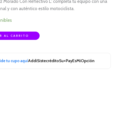
z Morado Con Reflectivo L: completa tu equipo con una
al y con auténtico estilo motociclista.
nibles
R AL CARRITO
Addi
Sistecrédito
Su+Pay
EsMiOpción
pide tu cupo aquí