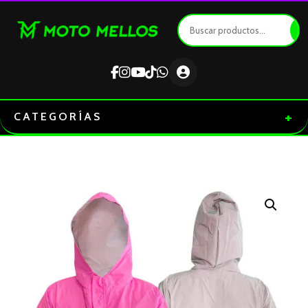
Ir
al
contenido
+
CATEGORÍAS
CHAQUETA
FOX
DOBLE
FAZ
FUCSIA-
GRIS
CON