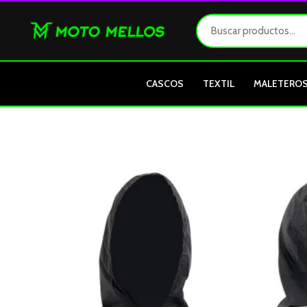
Ir
al
contenido
CASCOS
TEXTIL
MALETERO