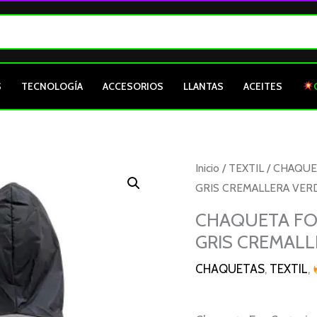
S
TECNOLOGÍA
ACCESORIOS
LLANTAS
ACEITES
CHAQUETA
Inicio
/
TEXTIL
/
CHAQUE
FOX
GRIS CREMALLERA VER
CORTAVIENTOS
CHAQUETA FO
SENCILLA
GRIS CREMALL
NEGRO
GRIS
CHAQUETAS
,
TEXTIL
,
CREMALLERA
VERDE