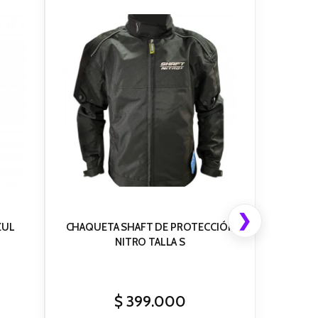
❯
ZUL
CHAQUETA SHAFT DE PROTECCIÓN
NITRO TALLA S
$
399.000