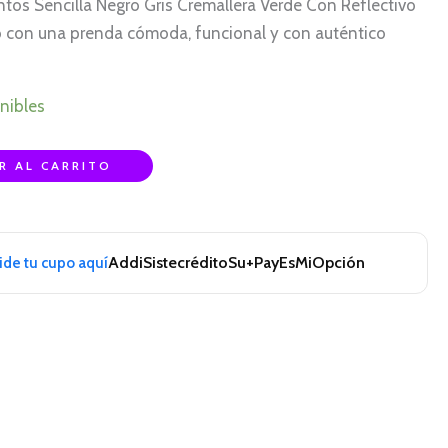
tos Sencilla Negro Gris Cremallera Verde Con Reflectivo
o con una prenda cómoda, funcional y con auténtico
nibles
R AL CARRITO
Addi
Sistecrédito
Su+Pay
EsMiOpción
pide tu cupo aquí