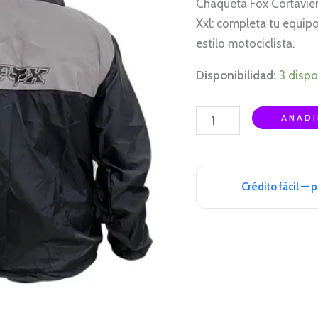
Chaqueta Fox Cortavien
CON
Xxl: completa tu equip
REFLECTIVO
estilo motociclista.
XXL
cantidad
Disponibilidad:
3 dispo
AÑADI
Crédito fácil — 