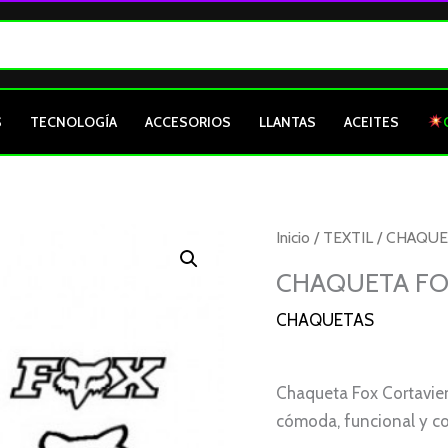
S
TECNOLOGÍA
ACCESORIOS
LLANTAS
ACEITES
CHAQUETA
Inicio
/
TEXTIL
/
CHAQUE
FOX
CHAQUETA FOX
CORTAVIENTOS
CHAQUETAS
FUCSIA
GRIS
M
Chaqueta Fox Cortavien
cantidad
cómoda, funcional y con