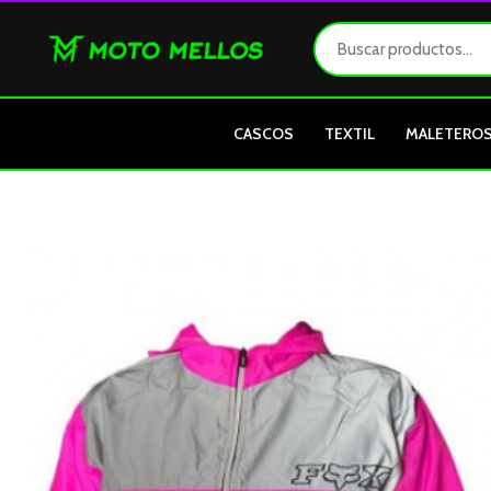
Ir
al
contenido
CASCOS
TEXTIL
MALETERO