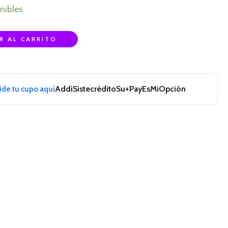
nibles
R AL CARRITO
Addi
Sistecrédito
Su+Pay
EsMiOpción
pide tu cupo aquí