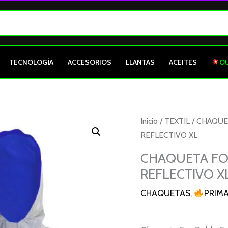
TECNOLOGÍA
ACCESORIOS
LLANTAS
ACEITES
O
CHAQUETA
Inicio
/
TEXTIL
/
CHAQUE
FOX
REFLECTIVO XL
DOBLE
CHAQUETA FOX
FAZ
REFLECTIVO X
AZUL-
GRIS
CHAQUETAS
,
PRIM
CON
REFLECTIVO