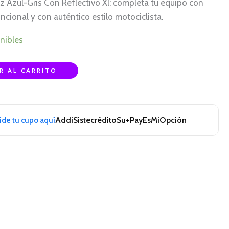
 Azul-Gris Con Reflectivo Xl: completa tu equipo con
cional y con auténtico estilo motociclista.
nibles
R AL CARRITO
Addi
Sistecrédito
Su+Pay
EsMiOpción
pide tu cupo aquí