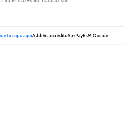
 auténtico estilo motociclista.
Addi
Sistecrédito
Su+Pay
EsMiOpción
pide tu cupo aquí