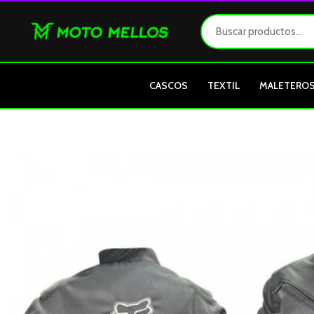
Ir
al
contenido
CASCOS
TEXTIL
MALETERO