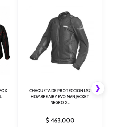
❯
FOX
CHAQUETA DE PROTECCION LS2
L
HOMBRE AIRY EVO MAN JACKET
NEGRO XL
$
463.000