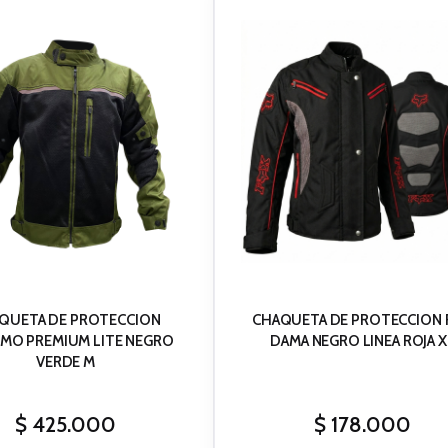
producto
tiene
múltiples
variantes.
Las
opciones
se
pueden
elegir
en
la
QUETA DE PROTECCION
CHAQUETA DE PROTECCION 
página
MO PREMIUM LITE NEGRO
DAMA NEGRO LINEA ROJA X
de
VERDE M
producto
$
425.000
$
178.000