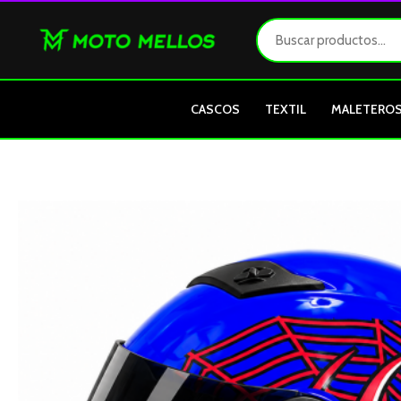
Ir
al
contenido
CASCOS
TEXTIL
MALETERO