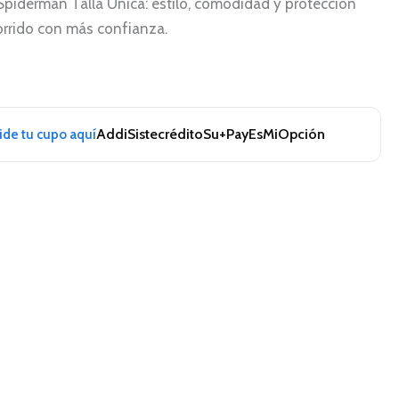
 Spiderman Talla Única: estilo, comodidad y protección
corrido con más confianza.
Addi
Sistecrédito
Su+Pay
EsMiOpción
pide tu cupo aquí