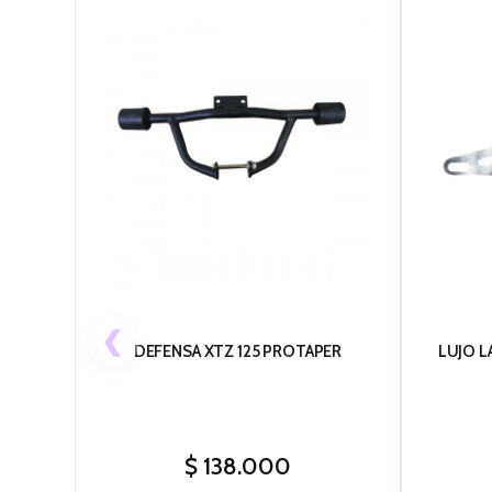
❮
DEFENSA XTZ 125 PROTAPER
LUJO L
$
138.000