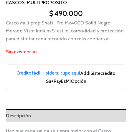
CASCOS
,
MULTIPROPOSITO
$
490.000
Casco Multiprop Shaft_Pro Mx400D Solid Negro
Morado Visor Iridium S: estilo, comodidad y protección
para disfrutar cada recorrido con más confianza.
Sin existencias
Crédito fácil — pide tu cupo aquí
Addi
Sistecrédito
Su+Pay
EsMiOpción
Descripción
Haz que cada salida se sienta mejor con el Casco